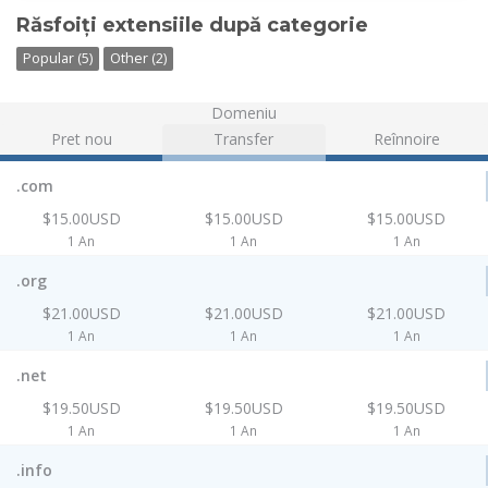
Răsfoiți extensiile după categorie
Popular (5)
Other (2)
Domeniu
Pret nou
Transfer
Reînnoire
.com
$15.00USD
$15.00USD
$15.00USD
1 An
1 An
1 An
.org
$21.00USD
$21.00USD
$21.00USD
1 An
1 An
1 An
.net
$19.50USD
$19.50USD
$19.50USD
1 An
1 An
1 An
.info