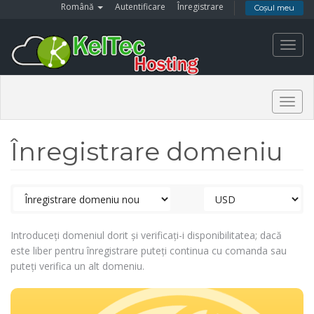
Română
Autentificare
Înregistrare
Coșul meu
Toggl
navig
Togg
navig
Înregistrare domeniu
Introduceți domeniul dorit și verificați-i disponibilitatea; dacă
este liber pentru înregistrare puteți continua cu comanda sau
puteți verifica un alt domeniu.