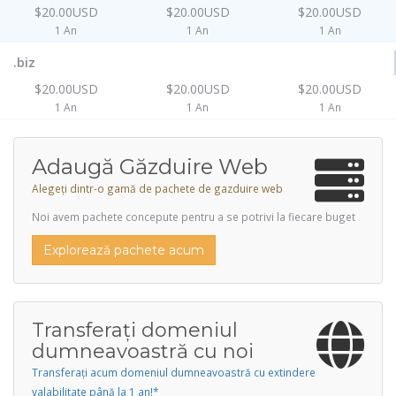
$20.00USD
$20.00USD
$20.00USD
1 An
1 An
1 An
.biz
$20.00USD
$20.00USD
$20.00USD
1 An
1 An
1 An
Adaugă Găzduire Web
Alegeți dintr-o gamă de pachete de gazduire web
Noi avem pachete concepute pentru a se potrivi la fiecare buget
Explorează pachete acum
Transferați domeniul
dumneavoastră cu noi
Transferați acum domeniul dumneavoastră cu extindere
valabilitate până la 1 an!*