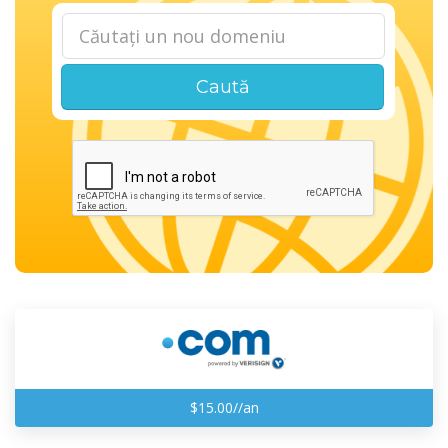
Caută
$15.00//an