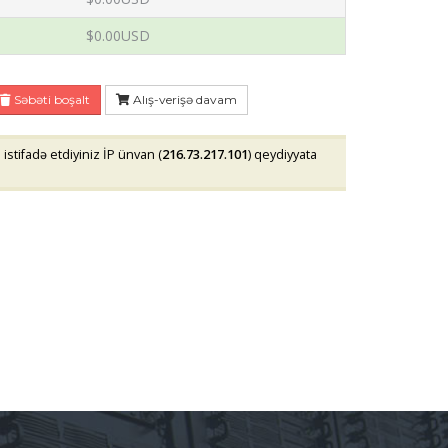
$0.00USD
Səbəti boşalt
Alış-verişə davam
stifadə etdiyiniz İP ünvan (
216.73.217.101
) qeydiyyata