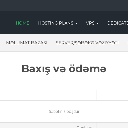
HOME
HOSTING PLANS
VPS
DEDICAT
MƏLUMAT BAZASI
SERVER/ŞƏBƏKƏ VƏZIYYƏTI
Baxış və ödəmə
Səbətiniz boşdur
Toplam: