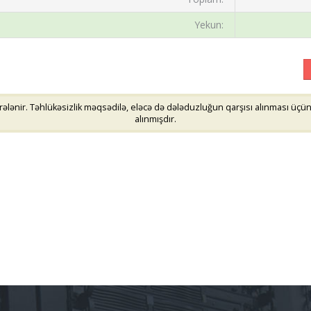
Yekun:
lənir. Təhlükəsizlik məqsədilə, eləcə də dələduzluğun qarşısı alınması üçün i
alınmışdır.