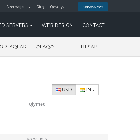
Azerbaijani
Giriş
Qeydiyyat
Səbətə bax
ED SERVERS
WEB DESIGN
CONTACT
ORTAQLAR
ƏLAQƏ
HESAB
USD
INR
Qiymət
$0.00USD