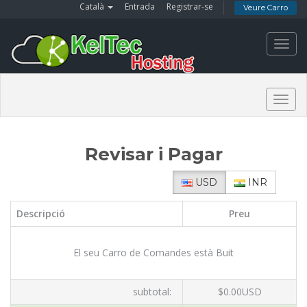
Català
Entrada
Registrar-se
Veure Carro
Toggl
navig
Togg
navig
Revisar i Pagar
USD
INR
Descripció
Preu
El seu Carro de Comandes està Buit
subtotal:
$0.00USD