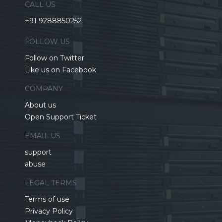
CALL US
+91 9288850252
FOLLOW US
Follow on Twitter
Like us on Facebook
COMPANY
About us
Open Support Ticket
EMAIL US
support
abuse
LEGAL TERMS
Terms of use
Privacy Policy