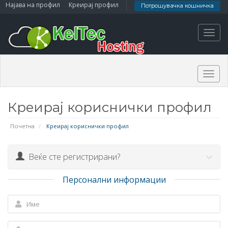
Најава на профил
Креирај профил
Потрошувачка кошничка
Toggl
navig
Togg
navig
Креирај кориснички профил
Почетна
Креирај кориснички профил
Веќе сте регистрирани?
Персонални информации