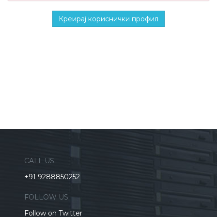
CALL US
+91 9288850252
FOLLOW US
Follow on Twitter