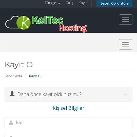
Türkçe
Giriş
Kayıt
Sepeti Görüntüle
Toggl
navig
Togg
navig
Kayıt Ol
Ana Sayfa
Kayıt Ol
Daha önce kayıt oldunuz mu?
Kişisel Bilgiler