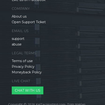
COMPANY
About us
Open Support Ticket
EMAIL US
support
abuse
LEGAL TERMS
Terms of use
Privacy Policy
Moneyback Policy
LIVE CHAT
CHAT WITH US
Copyright © 2026 KelTecHosting.com. Tüm Hakları