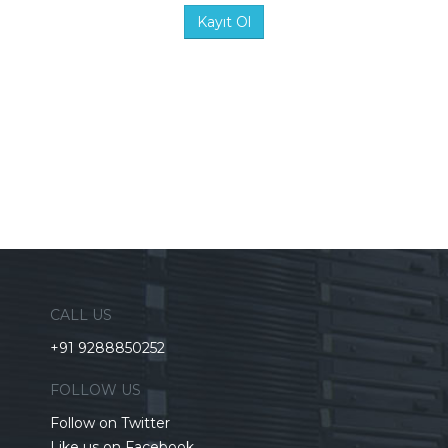
CALL US
+91 9288850252
FOLLOW US
Follow on Twitter
Like us on Facebook