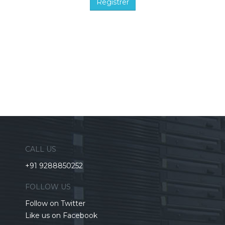
CALL US
+91 9288850252
FOLLOW US
Follow on Twitter
Like us on Facebook