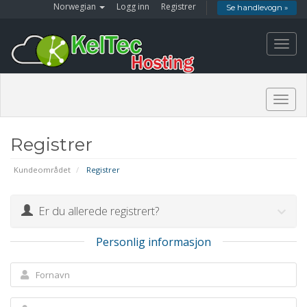
Norwegian
Logg inn
Registrer
Se handlevogn »
Toggl
navig
Togg
navig
Registrer
Kundeområdet
Registrer
Er du allerede registrert?
Personlig informasjon